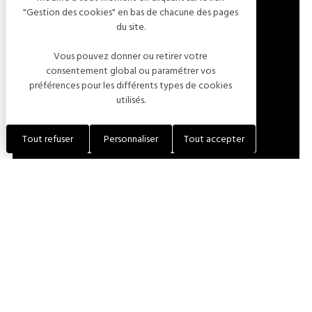
"Gestion des cookies" en bas de chacune des pages
19 RUE DE L'ABBÉ VIVIEN
du site.
10140 THIEFFRAIN
Vous pouvez donner ou retirer votre
FRANCE
consentement global ou paramétrer vos
préférences pour les différents types de cookies
utilisés.
LOCALISER L'ÉTABLISSEMENT
Tout refuser
Personnaliser
Tout accepter
+33 (0)6 30 53 07 66