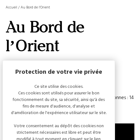
MASQ
Accueil
/
Au Bord de l’Orient
LA
GALERI
Au Bord de
AFFIC
OU
MASQ
l’Orient
LA
CARTE
Capacité
Ce site utilise des cookies.
Ces cookies sont utilisés pour assurer le bon
Chambre(s) : 6
Nombre de personnes : 14
fonctionnement du site, sa sécurité, ainsi qu'à des
fins de mesure d'audience, d'analyse et
d'amélioration de l'expérience utilisateur sur le site.
Votre consentement au dépôt des cookies non
strictement nécessaires est libre et peut être
modifié à tout moment en cliquant sur le lien