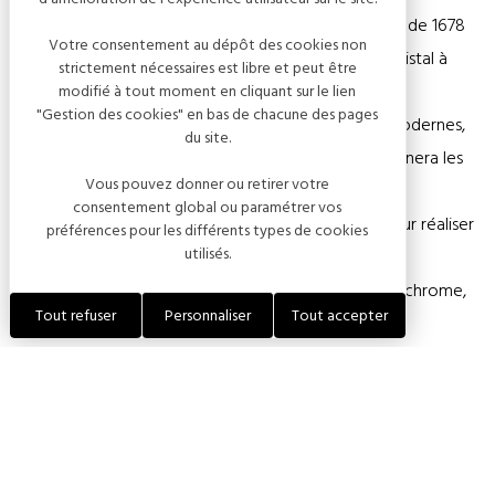
Cristal, depuis l'Antiquité à l'histoire de la Cristallerie de 1678
Votre consentement au dépôt des cookies non
jusqu'à nos jours; explications sur la fabrication du cristal à
strictement nécessaires est libre et peut être
Bayel à travers photos, maquettes et mannequins;
modifié à tout moment en cliquant sur le lien
"Gestion des cookies" en bas de chacune des pages
expositions de pièces anciennes (début 1900) et modernes,
du site.
toutes fabriquées à Bayel. Une vidéo de 15min égrènera les
Vous pouvez donner ou retirer votre
étapes de fabrication et vous montrera toutes les
consentement global ou paramétrer vos
techniques de soufflage de nos maîtres-verriers pour réaliser
préférences pour les différents types de cookies
utilisés.
une pièce. - L'Eglise Saint-Martin de Bayel: Voir une
émouvante "Piéta" du XVIème siècle en pierre polychrome,
Tout refuser
Personnaliser
Tout accepter
l'une des oeuvres majeures attribuées au Maître de
Chaource. A voir également, une splendide "Vierge à
l'enfant" (m.h.) du XVIème siècle provenant du prieuré de
Belroy à Bayel.