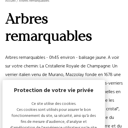
Accueil
/
Arbres remarquables
LA
GALERI
Arbres
AFFIC
OU
MASQ
remarquables
LA
CARTE
Arbres remarquables - 0h45 environ - balisage jaune. A voir
sur votre chemin: La Cristallerie Royale de Champagne: Un
verrier italien venu de Murano, Mazzolay fonde en 1678 une
verrerie toujours en activité. Aujourd'hui, nos maîtres-verriers
créent toujours avec passion des pièces exceptionnelles en
utilisant toutes les techniques de l'art verrier, comme les
Ce site utilise des cookies.
"formes libres", le mélange des couleurs, la "pâte de cristal",
Ces cookies sont utilisés pour assurer le bon
fonctionnement du site, sa sécurité, ainsi qu'à des
l'effet satiné, la taille ou encore la dorure. - Le Musée du
fins de mesure d'audience, d'analyse et
Cristal: Présent 6 salles consacrées à l'histoire du Verre et du
d'amélioration de l'expérience utilisateur sur le site.