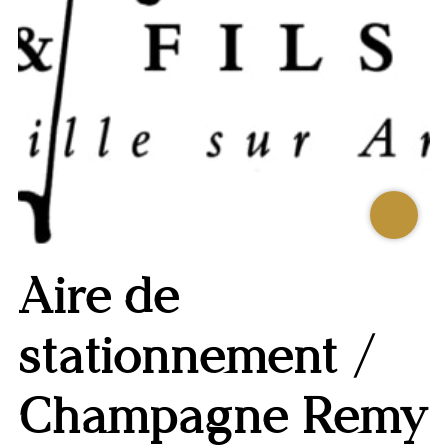
AFFIC
OU
MASQ
Aire de
LA
GALERI
stationnement /
AFFIC
OU
MASQ
Champagne Remy
LA
CARTE