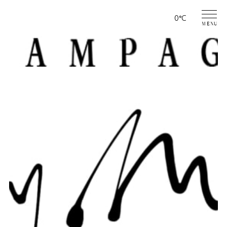
Page
0°C
MENU
météo