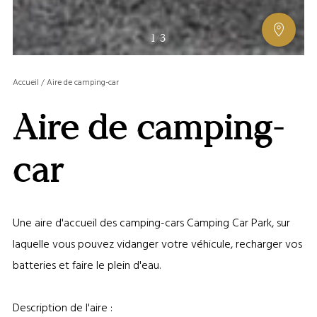
AFFIC
1
/
3
OU
MASQ
Accueil
/
Aire de camping-car
LA
GALERI
Aire de camping-
AFFIC
OU
MASQ
car
LA
CARTE
Une aire d'accueil des camping-cars Camping Car Park, sur
laquelle vous pouvez vidanger votre véhicule, recharger vos
batteries et faire le plein d'eau.
Description de l'aire :