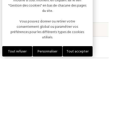
modifié à tout moment en cliquant sur le lien
"Gestion des cookies" en bas de chacune des pages
du site.
PRESTATIONS
DESCRIPTIONS
TARIFS
Vous pouvez donner ou retirer votre
consentement global ou paramétrer vos
Taxe de séjour
Par nuitée
0,80 €
préférences pour les différents types de cookies
utilisés.
Autre
Parking 5h +
5,50 €
services
Tout refuser
Personnaliser
Tout accepter
Autre
Etape 24h
De 11,00 € à 12,50 €
11€ entre le 1er
janvier et le 30
avril 2024
12.50€ entre le 1er
mai et le 30