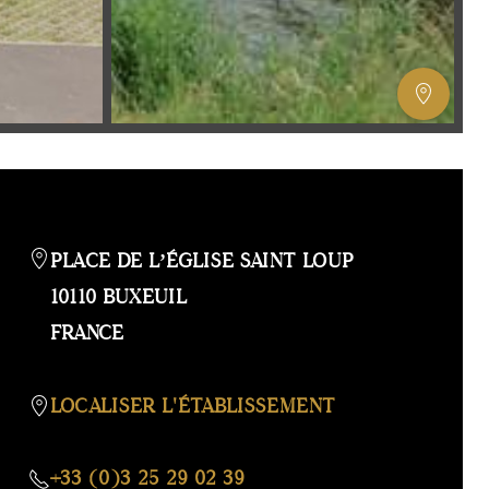
AFFIC
OU
MASQ
LA
GALERI
AFFIC
OU
PLACE DE L’ÉGLISE SAINT LOUP
MASQ
10110 BUXEUIL
LA
FRANCE
CARTE
LOCALISER L'ÉTABLISSEMENT
+33 (0)3 25 29 02 39