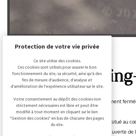
Accueil
/
Aire de camping-car
Ce site utilise des cookies.
Ces cookies sont utilisés pour assurer le bon
Aire de camping
fonctionnement du site, sa sécurité, ainsi qu'à des
fins de mesure d'audience, d'analyse et
d'amélioration de l'expérience utilisateur sur le site.
Votre consentement au dépôt des cookies non
/!\ Attention l'aire de camping-car est actuellement ferm
strictement nécessaires est libre et peut être
modifié à tout moment en cliquant sur le lien
"Gestion des cookies" en bas de chacune des pages
Buxeuil est un village champenois traditionnel situé au c
du site.
de l’UNESCO. Une halte idéale dans votre découverte de