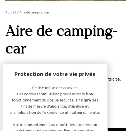
OU
MASQ
Accueil
/
Aire de camping-car
LA
GALERI
Aire de camping-
AFFIC
OU
MASQ
car
LA
CARTE
Une aire de camping-car est disponible.
3 emplacements gratuits. Equipement payants : électricité,
eau, vidange.
Ce site utilise des cookies.
Ces cookies sont utilisés pour assurer le bon
fonctionnement du site, sa sécurité, ainsi qu'à des
fins de mesure d'audience, d'analyse et
d'amélioration de l'expérience utilisateur sur le site.
Votre consentement au dépôt des cookies non
strictement nécessaires est libre et peut être