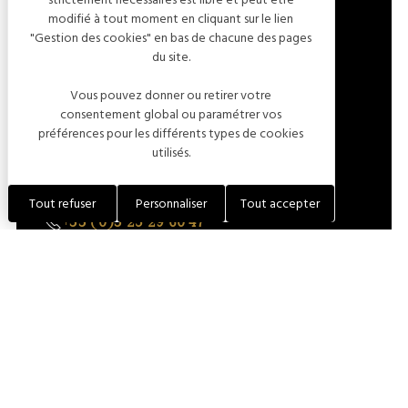
modifié à tout moment en cliquant sur le lien
"Gestion des cookies" en bas de chacune des pages
du site.
IMPASSE DE LA GARE
10360 ESSOYES
Vous pouvez donner ou retirer votre
consentement global ou paramétrer vos
FRANCE
préférences pour les différents types de cookies
utilisés.
LOCALISER L'ÉTABLISSEMENT
Tout refuser
Personnaliser
Tout accepter
+33 (0)3 25 29 60 47