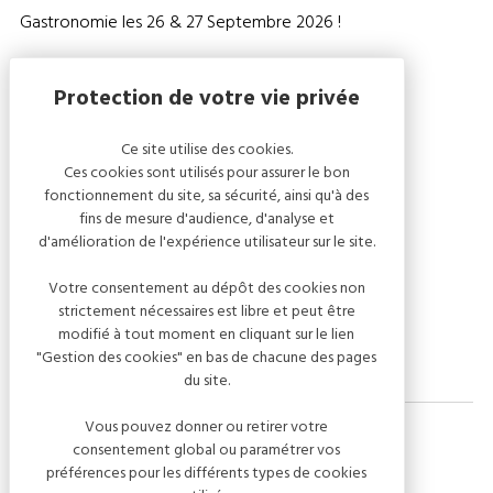
Gastronomie les 26 & 27 Septembre 2026 !
Au programme:
- gastronomie
Ce site utilise des cookies.
- animations musicales
Ces cookies sont utilisés pour assurer le bon
- exposants (artisans et commerçants)
fonctionnement du site, sa sécurité, ainsi qu'à des
fins de mesure d'audience, d'analyse et
- fête foraine
d'amélioration de l'expérience utilisateur sur le site.
- animations pour les enfants
- village champagne sous les halles
Votre consentement au dépôt des cookies non
strictement nécessaires est libre et peut être
- foodtrucks et buvettes
modifié à tout moment en cliquant sur le lien
"Gestion des cookies" en bas de chacune des pages
du site.
Vous pouvez donner ou retirer votre
consentement global ou paramétrer vos
préférences pour les différents types de cookies
Dates de l'événement