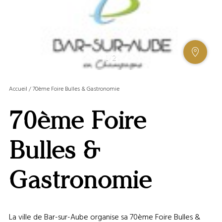
AFFIC
1
/
2
OU
MASQ
Accueil
/
70ème Foire Bulles & Gastronomie
LA
GALERI
70ème Foire
AFFIC
OU
MASQ
Bulles &
LA
CARTE
Gastronomie
La ville de Bar-sur-Aube organise sa 70ème Foire Bulles &