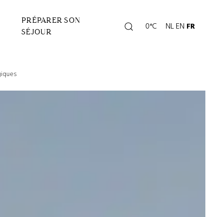
PRÉPARER SON
Rechercher
0°C
NL
EN
FR
Page
SÉJOUR
météo
giques