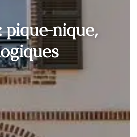
 pique-nique,
logiques