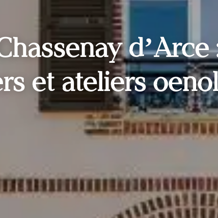
assenay d’Arce :
rs et ateliers oeno