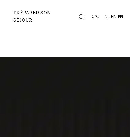
PRÉPARER SON
Rechercher
0°C
NL
EN
FR
Page
SÉJOUR
météo