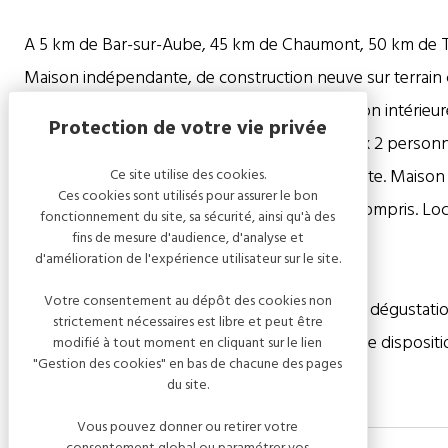
A 5 km de Bar-sur-Aube, 45 km de Chaumont, 50 km de T
Maison indépendante, de construction neuve sur terrain
pour un séjour riche en découvertes. Décoration intérieure 
très spacieux, 5 chambres (4 x 4 personnes, 1 x 2 personn
aménagée pour les personnes à mobilité réduite. Maison en
Ce site utilise des cookies.
Ces cookies sont utilisés pour assurer le bon
maison fournis. Charges comprises. Ménage compris. Locat
fonctionnement du site, sa sécurité, ainsi qu'à des
fins de mesure d'audience, d'analyse et
demande.
d'amélioration de l'expérience utilisateur sur le site.
Votre consentement au dépôt des cookies non
ATTRAITS TOURISTIQUES : visites de caves et dégustation
strictement nécessaires est libre et peut être
remarquables, balades en forêt, tout est à votre disposi
modifié à tout moment en cliquant sur le lien
"Gestion des cookies" en bas de chacune des pages
du site.
Vous pouvez donner ou retirer votre
consentement global ou paramétrer vos