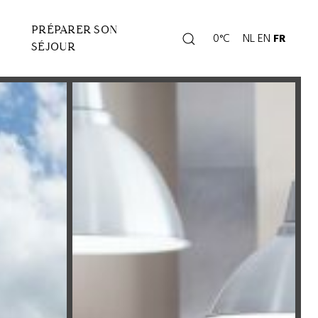
PRÉPARER SON
Rechercher
0°C
NL
EN
FR
Page
SÉJOUR
météo